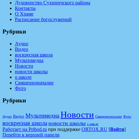
Духовенство Сухиничского района
Контакты
О Храме
Расписание богослужений
Рубрики
Аудио
Видео
воскресная школа
Мультимедиа
Новости
новости школы
о школе
Священноначалие
Фото
Рубрики
Новости
Мультимедиа
Видео
Аудио
Священноначалие
Фото
воскресная школа
новости школы
о школе
Работает на Prihod.ru
при поддержке
ORTOX.RU
[
Войти
]
Перейти к верхней панели