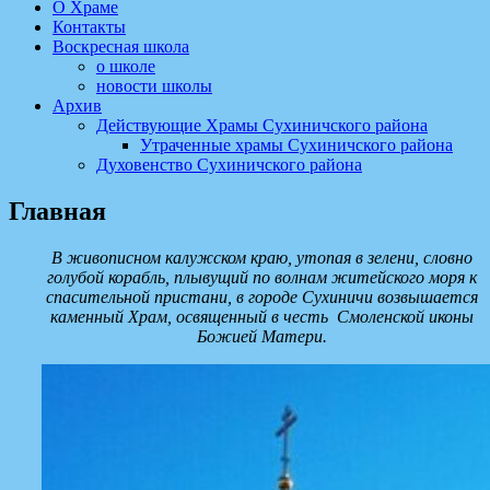
О Храме
Контакты
Воскресная школа
о школе
новости школы
Архив
Действующие Храмы Сухиничского района
Утраченные храмы Сухиничского района
Духовенство Сухиничского района
Главная
В живописном калужском краю, утопая в зелени,
словно
голубой корабль, плывущий по волнам житейского моря к
спасительной пристани,
в городе Сухиничи возвышается
каменный Храм, освященный в честь Смоленской иконы
Божией Матери.