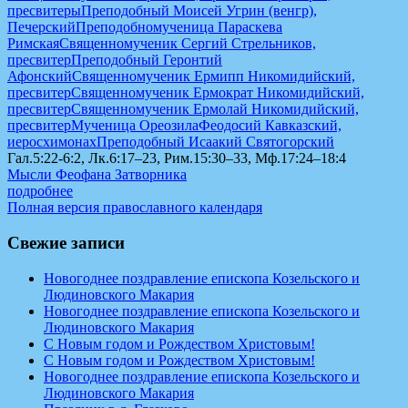
пресвитеры
Преподобный Моисей Угрин (венгр),
Печерский
Преподобномученица Параскева
Римская
Священномученик Сергий Стрельников,
пресвитер
Преподобный Геронтий
Афонский
Священномученик Ермипп Никомидийский,
пресвитер
Священномученик Ермократ Никомидийский,
пресвитер
Священномученик Ермолай Никомидийский,
пресвитер
Мученица Ореозила
Феодосий Кавказский,
иеросхимонах
Преподобный Исаакий Святогорский
Гал.5:22-6:2, Лк.6:17–23, Рим.15:30–33, Мф.17:24–18:4
Мысли Феофана Затворника
подробнее
Полная версия православного календаря
Свежие записи
Новогоднее поздравление епископа Козельского и
Людиновского Макария
Новогоднее поздравление епископа Козельского и
Людиновского Макария
С Новым годом и Рождеством Христовым!
С Новым годом и Рождеством Христовым!
Новогоднее поздравление епископа Козельского и
Людиновского Макария