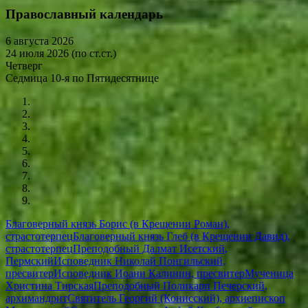
Православный календарь
6 августа 2026
24 июля 2026 (по ст.ст.)
Четверг
Седмица 10-я по Пятидесятнице
Благоверный князь Борис (в Крещении Роман),
страстотерпец
Благоверный князь Глеб (в Крещении Давид),
страстотерпец
Преподобный Далмат Исетский,
Пермский
Исповедник Николай Понгильский,
пресвитер
Исповедник Иоанн Калинин, пресвитер
Мученица
Христина Тирская
Преподобный Поликарп Печерский,
архимандрит
Святитель Георгий (Конисский), архиепископ