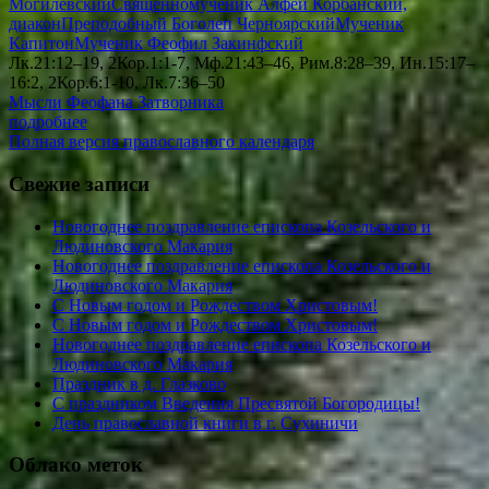
Могилевский
Священномученик Алфей Корбанский,
диакон
Преподобный Боголеп Черноярский
Мученик
Капитон
Мученик Феофил Закинфский
Лк.21:12–19, 2Кор.1:1-7, Мф.21:43–46, Рим.8:28–39, Ин.15:17–
16:2, 2Кор.6:1-10, Лк.7:36–50
Мысли Феофана Затворника
подробнее
Полная версия православного календаря
Свежие записи
Новогоднее поздравление епископа Козельского и
Людиновского Макария
Новогоднее поздравление епископа Козельского и
Людиновского Макария
С Новым годом и Рождеством Христовым!
С Новым годом и Рождеством Христовым!
Новогоднее поздравление епископа Козельского и
Людиновского Макария
Праздник в д. Глазково
С праздником Введения Пресвятой Богородицы!
День православной книги в г. Сухиничи
Облако меток