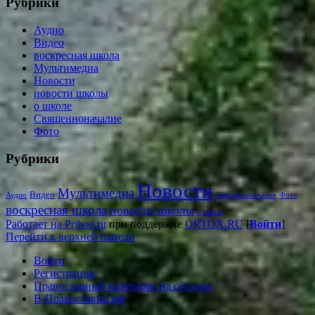
Рубрики
Аудио
Видео
воскресная школа
Мультимедиа
Новости
новости школы
о школе
Священноначалие
Фото
Рубрики
Новости
Мультимедиа
Видео
Аудио
Священноначалие
Фото
воскресная школа
новости школы
о школе
Работает на Prihod.ru
при поддержке
ORTOX.RU
[
Войти
]
Перейти к верхней панели
Войти
Регистрация
Православный календарь на сегодня
В-Православии.рф