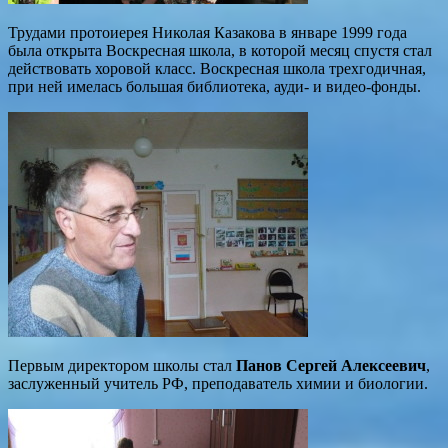
Трудами протоиерея Николая Казакова в январе 1999 года
была открыта Воскресная школа, в которой месяц спустя стал
действовать хоровой класс. Воскресная школа трехгодичная,
при ней имелась большая библиотека, ауди- и видео-фонды.
Первым директором школы стал
Панов Сергей Алексеевич
,
заслуженный учитель РФ, преподаватель химии и биологии.