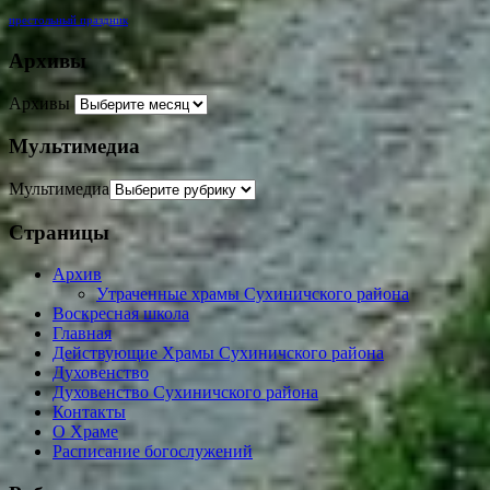
престольный праздник
Архивы
Архивы
Мультимедиа
Мультимедиа
Страницы
Архив
Утраченные храмы Сухиничского района
Воскресная школа
Главная
Действующие Храмы Сухиничского района
Духовенство
Духовенство Сухиничского района
Контакты
О Храме
Расписание богослужений