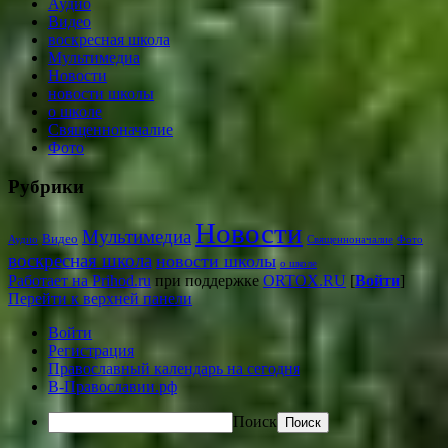
Аудио
Видео
воскресная школа
Мультимедиа
Новости
новости школы
о школе
Священноначалие
Фото
Рубрики
Новости
Мультимедиа
Видео
Аудио
Священноначалие
Фото
воскресная школа
новости школы
о школе
Работает на Prihod.ru
при поддержке
ORTOX.RU
[
Войти
]
Перейти к верхней панели
Войти
Регистрация
Православный календарь на сегодня
В-Православии.рф
Поиск