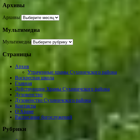
Архивы
Архивы
Мультимедиа
Мультимедиа
Страницы
Архив
Утраченные храмы Сухиничского района
Воскресная школа
Главная
Действующие Храмы Сухиничского района
Духовенство
Духовенство Сухиничского района
Контакты
О Храме
Расписание богослужений
Рубрики