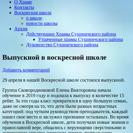
О Храме
Контакты
Воскресная школа
о школе
новости школы
Архив
Действующие Храмы Сухиничского района
Утраченные храмы Сухиничского района
Духовенство Сухиничского района
Выпускной в воскресной школе
Добавить комментарий
29 апреля в нашей Воскресной школе состоялся выпускной.
Группа Сковородниковой Елены Викторовны начала
обучение в 2019 году и подошла к выпуску в количестве 15
ребят. За эти годы класс превратился в одну большую семью,
даже не смотря на то, что дети были разных возрастных
категорий: под чутким руководством преподавателя, каждый
нашел свое место и заслужил признание остальных. Во время
обучения в Воскресной школе, дети получали новые знания о
православной вере, общались с верующими сверстниками и
духовником, учились ремеслам, пению, театральному