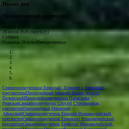
Икона дня
Православный календарь
8 августа 2026
26 июля 2026 (по ст.ст.)
Суббота
Седмица 10-я по Пятидесятнице
Священномученики Ермолай , Ермипп и Ермократ,
пресвитеры
Преподобный Моисей Угрин (венгр),
Печерский
Преподобномученица Параскева
Римская
Священномученик Сергий Стрельников,
пресвитер
Преподобный Геронтий
Афонский
Священномученик Ермипп Никомидийский,
пресвитер
Священномученик Ермократ Никомидийский,
пресвитер
Священномученик Ермолай Никомидийский,