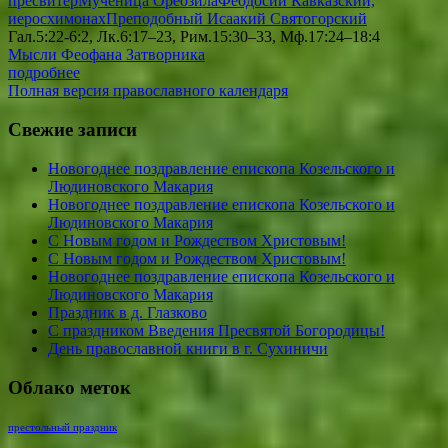
пресвитер
Мученица Ореозила
Феодосий Кавказский,
иеросхимонах
Преподобный Исаакий Святогорский
Гал.5:22-6:2, Лк.6:17–23, Рим.15:30–33, Мф.17:24–18:4
Мысли Феофана Затворника
подробнее
Полная версия православного календаря
Свежие записи
Новогоднее поздравление епископа Козельского и
Людиновского Макария
Новогоднее поздравление епископа Козельского и
Людиновского Макария
С Новым годом и Рождеством Христовым!
С Новым годом и Рождеством Христовым!
Новогоднее поздравление епископа Козельского и
Людиновского Макария
Праздник в д. Глазково
С праздником Введения Пресвятой Богородицы!
День православной книги в г. Сухиничи
Облако меток
престольный праздник